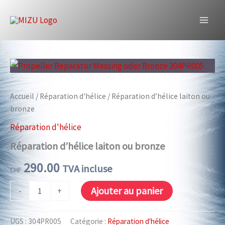
Aller
d'hélice
laiton
au
ou
Réparation d’hélice laiton ou bronze
contenu
bronze
Accueil
/
Réparation d'hélice
/ Réparation d’hélice laiton ou
bronze
Réparation d'hélice
Réparation d’hélice laiton ou bronze
290.00
TVA incluse
CHF
quantité
Ajouter au panier
-
+
de
Réparation
d'hélice
UGS :
304PR005
Catégorie :
Réparation d'hélice