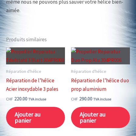
même nous ne pouvons plus sauver votre hélice bien-
aimée.
Produits similaires
Réparation d'hélice
Réparation d'hélice
Réparation de l’hélice
Réparation de l’hélice duo
Acier inoxydable 3 pales
prop aluminium
220.00
290.00
CHF
CHF
TVA incluse
TVA incluse
Ajouter au
Ajouter au
panier
panier