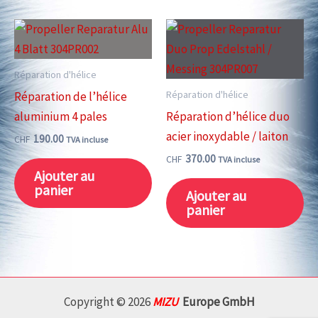
Réparation d'hélice
Réparation d'hélice
Réparation de l’hélice
aluminium 4 pales
Réparation d’hélice duo
acier inoxydable / laiton
190.00
CHF
TVA incluse
370.00
CHF
TVA incluse
Ajouter au
panier
Ajouter au
panier
Copyright © 2026
MIZU
Europe GmbH