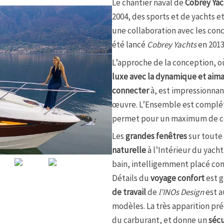
Le chantier naval de
Cobrey Yac
2004, des sports et de yachts e
une collaboration avec les con
été lancé
Cobrey Yachts
en 2013
L’approche de la conception, 
luxe avec la dynamique et aima
connecter
à, est impressionnan
œuvre. L’Ensemble est complét
permet pour un maximum de co
Les
grandes fenêtres
sur toute 
naturelle
à l’Intérieur du yacht
bain, intelligemment placé c
Détails du
voyage confort
est g
de travail
de
l’INOs Design
est a
modèles. La très apparition pr
du carburant, et donne un
sécu