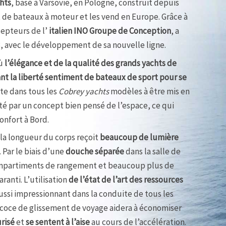
hts
, basé à Varsovie, en Pologne, construit depuis
t de bateaux à moteur et les vend en Europe. Grâce à
cepteurs de l’
italien INO Groupe de Conception
, a
, avec le développement de sa nouvelle ligne.
où
l’élégance et de la qualité des grands yachts de
nt la liberté sentiment de bateaux de sport pour se
te dans tous les
Cobrey yachts
modèles à être mis en
é par un concept bien pensé de l’espace, ce qui
nfort à Bord.
la longueur du corps reçoit
beaucoup de lumière
. Par le biais d’une
douche séparée
dans la salle de
ompartiments de rangement et beaucoup plus de
aranti. L’utilisation
de l’état de l’art des ressources
ussi impressionnant dans la conduite de tous les
écoce de glissement de voyage aidera à économiser
risé
et
se sentent à l’aise
au cours de l’accélération.