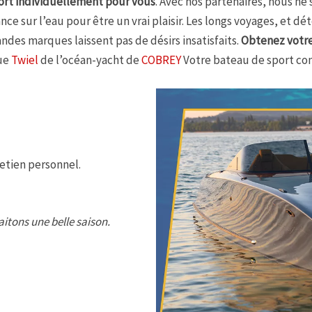
ort individuellement pour vous
. Avec nos partenaires, nous n
ce sur l’eau pour être un vrai plaisir. Les longs voyages, et dét
andes marques laissent pas de désirs insatisfaits.
Obtenez votre 
que
Twiel
de l’océan-yacht de
COBREY
Votre bateau de sport con
etien personnel.
itons une belle saison.