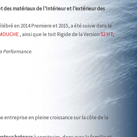
t des matériaux de l’Intérieur et l’extérieur des
célébré en 2014 Premiere et 2015, a été suivie dans le
a MOUCHE
, ainsi que le toit Rigide de la Version
52 HT
,
la Performance
.
e entreprise en pleine croissance sur la côte de la
 moteur bateaux
à construire, donc avec la famille et