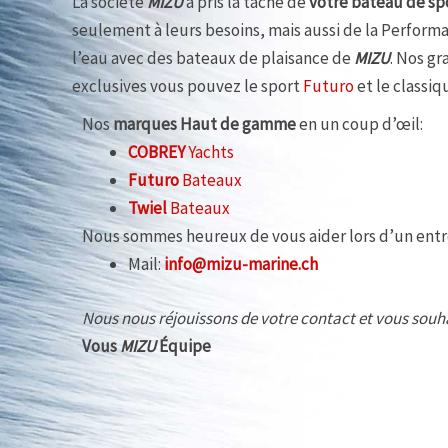
La société
MIZU
a pris la tâche de
votre bateau de sp
seulement à leurs besoins, mais aussi de la Performan
l’eau avec des bateaux de plaisance de
MIZU
. Nos gr
exclusives vous pouvez le sport
Futuro
et le classi
Nos
marques Haut de gamme
en un coup d’œil:
COBREY
Yachts
Futuro
Bateaux
Twiel
Bateaux
Nous sommes heureux de vous aider lors d’un entr
Mail:
info@mizu-marine.ch
Nous nous réjouissons de votre contact et vous souha
Vous
MIZU
Équipe