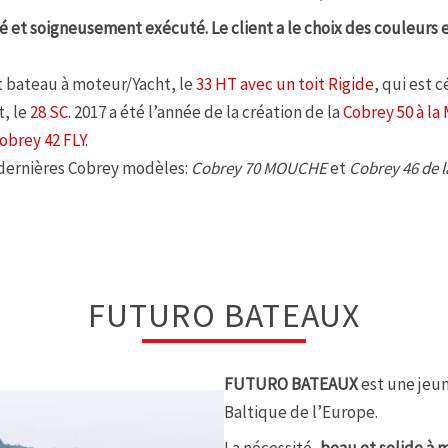
é et soigneusement exécuté. Le client a le choix des couleurs e
nt bateau à moteur/Yacht, le
33 HT avec un toit Rigide
, qui est 
t, le
28 SC
. 2017 a été l’année de la création de la
Cobrey 50 à l
obrey 42 FLY
.
 dernières Cobrey modèles:
Cobrey 70 MOUCHE
et
Cobrey 46 de 
FUTURO BATEAUX
FUTURO BATEAUX
est une jeun
Baltique de l’Europe.
La nécessité,
beau et solide à