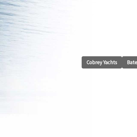
Cobrey Yachts
Bate