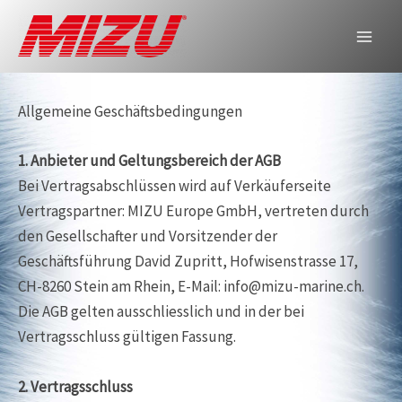
Zum
Inhalt
AGB
springen
Allgemeine Geschäftsbedingungen
1. Anbieter und Geltungsbereich der AGB
Bei Vertragsabschlüssen wird auf Verkäuferseite
Vertragspartner: MIZU Europe GmbH, vertreten durch
den Gesellschafter und Vorsitzender der
Geschäftsführung David Zupritt, Hofwisenstrasse 17,
CH-8260 Stein am Rhein, E-Mail: info@mizu-marine.ch.
Die AGB gelten ausschliesslich und in der bei
Vertragsschluss gültigen Fassung.
2. Vertragsschluss