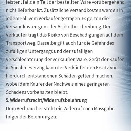
leisten, falls ein Teil der bestellten Ware vorübergehend
nicht lieferbar ist. Zusätzliche Versandkosten werden in
jedem Fall vom Verkäufer getragen. Es gelten die
Versandkosten gem. der Artikelbeschreibung. Der
Verkäufer trägt das Risiko von Beschädigungen auf dem
Transportweg. Dasselbe gilt auch für die Gefahr des
zufälligen Untergangs und der zufälligen
Verschlechterung der verkauften Ware. Gerät der Käufer
in Annahmeverzug kann der Verkäufer den Ersatz von
hierdurch entstandenen Schäden geltend machen,
wobei dem Käufer der Nachweis eines geringeren
Schadens vorbehalten bleibt.
5. Widerrufsrecht/Widerrufsbelehrung
Dem Verbraucher steht ein Widerruf nach Massgabe
folgender Belehrung zu: