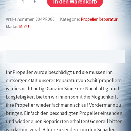
In den Warenkorb
-
+
Reparatur
Duo
Prop
Artikelnummer:
304PR006
Kategorie:
Propeller Reparatur
Alu
Marke:
MIZU
Menge
Beschreibung
Ihr Propeller wurde beschädigt und sie müssen ihn
entsorgen? Mit unserer Reparatur von Schiffpropellern
ist dies nicht nötig! Ganz im Sinne der Nachhaltig- und
Langlebigkeit bieten wir ihnen somit die Möglichkeit,
ihre Propeller wieder fachmännisch auf Vordermann zu
bringen. Einfach den beschädigten Propeller einsenden
und wieder einen Reparierten erhalten! Generell bitten
wir darum, vorab Bilder zu senden, um den Schaden