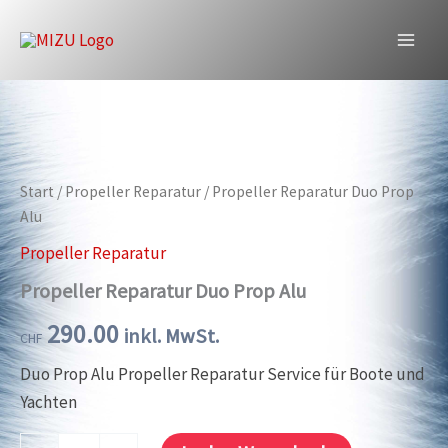
Zum
Prop
Alu
Inhalt
Menge
Propeller Reparatur Duo Prop Alu
springen
Start
/
Propeller Reparatur
/ Propeller Reparatur Duo Prop
Alu
Propeller Reparatur
Propeller Reparatur Duo Prop Alu
290.00
inkl. MwSt.
CHF
Duo Prop Alu Propeller Reparatur Service für Boote und
Yachten
Propeller